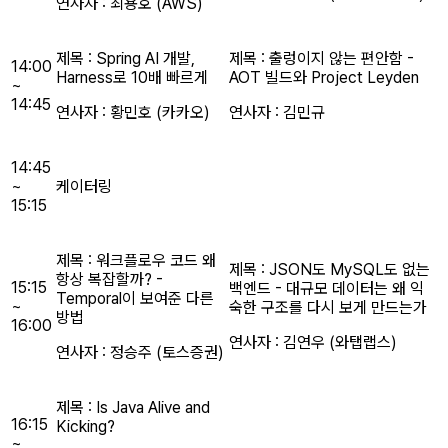
연사자 : 최용호 (AWS)
제목 : Spring AI 개발,
제목 : 출렁이지 않는 편안함 -
14:00
Harness로 10배 빠르게
AOT 빌드와 Project Leyden
~
14:45
연사자 : 황민호 (카카오)
연사자 : 김민규
14:45
~
케이터링
15:15
제목 : 워크플로우 코드 왜
제목 : JSON도 MySQL도 없는
항상 복잡할까? -
15:15
백엔드 - 대규모 데이터는 왜 익
Temporal이 보여준 다른
~
숙한 구조를 다시 보게 만드는가
방법
16:00
연사자 : 김연우 (와탭랩스)
연사자 : 정승주 (토스증권)
제목 : Is Java Alive and
16:15
Kicking?
~